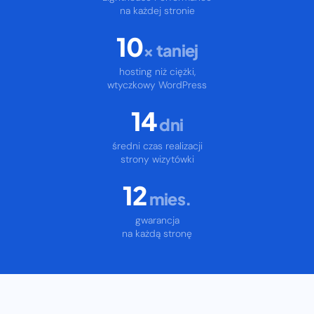
na każdej stronie
10
× taniej
hosting niż ciężki,
wtyczkowy WordPress
14
dni
średni czas realizacji
strony wizytówki
12
mies.
gwarancja
na każdą stronę