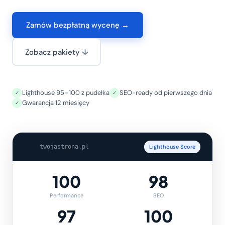
Zamów bezpłatną wycenę →
Zobacz pakiety ↓
Lighthouse 95–100 z pudełka
SEO-ready od pierwszego dnia
✓
✓
Gwarancja 12 miesięcy
✓
twojastrona.pl
Lighthouse Score
100
98
Performance
SEO
97
100