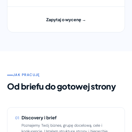
Zapytaj o wycenę →
JAK PRACUJĘ
Od briefu do gotowej strony
Discovery i brief
01
Poznajemy Twój biznes, grupę docelową, cele i
konkurencję. Ustalam strukturę strony i hierarchię