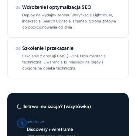
Wdrożenie i optymalizacja SEO
05
Deploy na wydajny serwer. Weryfikacja Lighthouse,
indeksacja, Search Console, sitemap. Strona gotowa
do pozycjonowania od dnia 1.
Szkolenie i przekazanie
06
Szkolenie z obsługi CMS (1–2h). Dokumentacja
techniczna. Gwarancja 12 miesięcy na błędy i
opcjonalna opieka techniczna.
Ile trwa realizacja? (wizytówka)
DZIEŃ 1–2
1
Discovery + wireframe