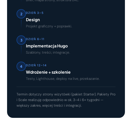
Brief, mapa strony, struktura URL.
DZIEŃ 3–5
2
Design
Projekt graficzny + poprawki.
DZIEŃ 6–11
3
Implementacja Hugo
Szablony, treści, integracje.
DZIEŃ 12–14
4
Wdrożenie + szkolenie
Testy, Lighthouse, deploy na live, przekazanie.
Termin dotyczy strony wizytówki (pakiet Starter). Pakiety Pro
i Scale realizuję odpowiednio w ok. 3–4 i 6+ tygodni —
większy zakres, więcej treści i integracji.