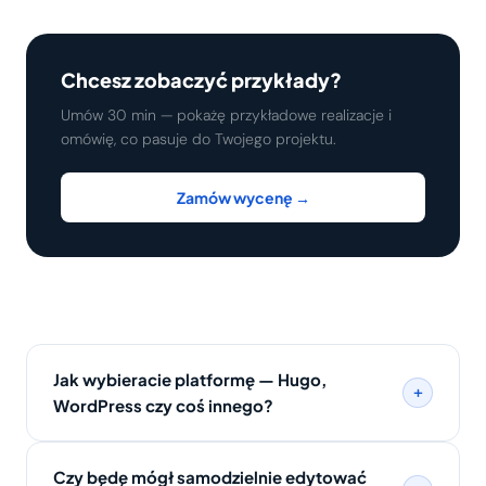
Chcesz zobaczyć przykłady?
Umów 30 min — pokażę przykładowe realizacje i
omówię, co pasuje do Twojego projektu.
Zamów wycenę →
Jak wybieracie platformę — Hugo,
+
WordPress czy coś innego?
Czy będę mógł samodzielnie edytować